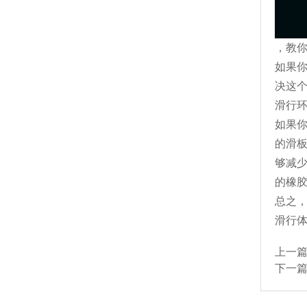
，教
如果
决这
滑行
如果你
的滑板
够减
的橡
总之，
滑行体
上一
下一